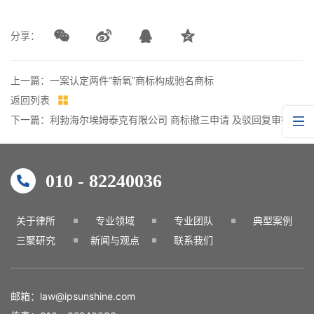
分享：
上一篇：一案认定两件“新氧”商标构成驰名商标
返回列表
下一篇：利勃海尔埃姆泰克有限公司 商标撤三申请 及驳回复审行政诉讼案
010 - 82240036
关于律所
专业领域
专业团队
典型案例
三聚研究
新闻与观点
联系我们
邮箱：
law@ipsunshine.com