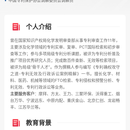
中国专利保护协会调解委员会调解员
个人介绍
曾在国家知识产权局化学发明审查部从事专利审查工作11年，
主要涉及化学领域的专利实审、复审、PCT国际检索和初步审
查等工作；参与多项局级专利分析课题，被评为专利分析普及
推广项目优秀研究人员；完成数百件查新、无效等检索项目，
被评为局级“骨干人才”。作为撰稿人参与编写《专利确权攻守
之道-专利无效及行政诉讼案例精解》一书。擅长化学、材
料、医药、机械等领域的FTO检索、专利侵权和预警分析、专
利无效、专利行政诉讼等业务。
主要服务客户
：摩拜、方太、王力、三聚环保、沃得重工、烟
台万华、宁波远东、中原内配、重庆金山、北京仁创、龙岩畅
丰、江苏华兰等。
教育背景