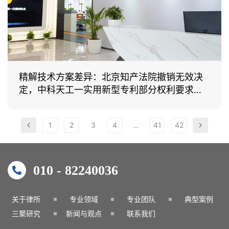
精解技术方案差异：北京知产法院撤销无效决
定，中科天工一实用新型专利部分权利要求重
获生机
1
2
3
4
...
41
42
010 - 82240036
关于律所
专业领域
专业团队
典型案例
三聚研究
新闻与观点
联系我们