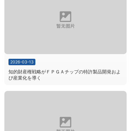
詳細を見る
詳細を見る
詳細を見る
詳細を見る
2026-03-13
知的財産権戦略がＦＰＧＡチップの特許製品開発およ
び産業化を導く