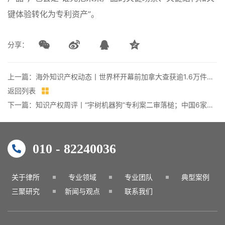
键体验转化为专利资产”。
分享：
上一篇：海外知识产权动态丨世界杯开幕前加拿大查获逾1.6万件假球衣；罗氏斥资最高23亿美元获得新型抗癌药全球许可
返回列表
下一篇：知识产权周评丨“宇树机器狗”专利案二审落槌；中国6家企业入围WIPO全球奖33强；国知局就专利纠纷行政裁决和调解办案指南公开征求意见
010 - 82240036
关于律所
专业领域
专业团队
典型案例
三聚研究
新闻与观点
联系我们